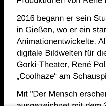
Produktionen von René Po
2016 begann er sein Stu
in Gießen, wo er ein sta
Animationentwickelte. Al
digitale Bildwelten für d
Gorki-Theater, René Pol
„Coolhaze“ am Schausp
Mit "Der Mensch erschei
ausgezeichnet mit dem 