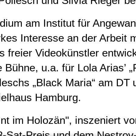
llesch und Silvia Rieger bete
dium am Institut für Angewa
rkes Interesse an der Arbeit 
s freier Videokünstler entwic
ie Bühne, u.a. für Lola Arias
leschs „Black Maria“ am DT 
ielhaus Hamburg.
nt im Holozän", inszeniert v
3-Sat-Preis und dem Nestroy-