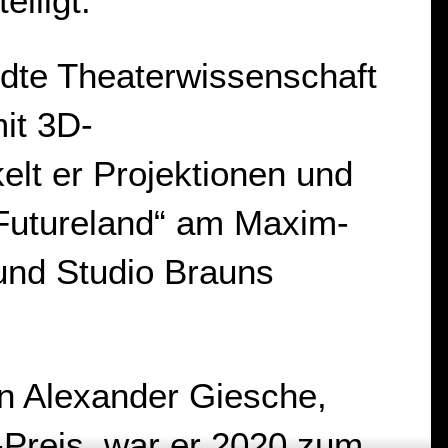
iligt.
ndte Theaterwissenschaft
mit 3D-
kelt er Projektionen und
’ „Futureland“ am Maxim-
und Studio Brauns
on Alexander Giesche,
Preis, war er 2020 zum